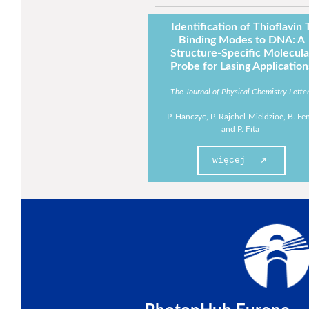
Identification of Thioflavin 
Binding Modes to DNA: A
Structure-Specific Molecula
Probe for Lasing Application
The Journal of Physical Chemistry Lette
P. Hańczyc, P. Rajchel-Mieldzioć, B. Fe
and P. Fita
więcej