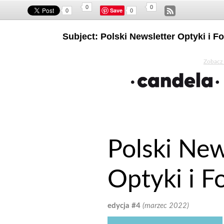
0
0
Save
0
0
Subject: Polski Newsletter Optyki i 
Zobacz 
Polski New
Optyki i F
edycja #4
(marzec 2022)