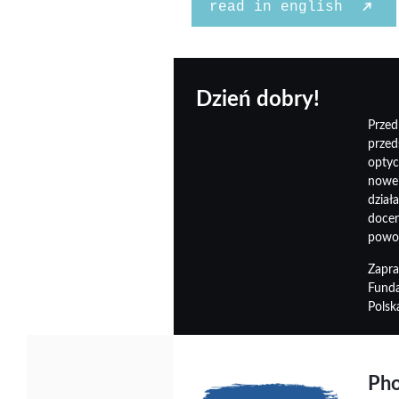
read in english
Dzień dobry!
Prze
przed
optyc
nowe 
dział
docen
powod
Zapra
Funda
Polsk
Pho