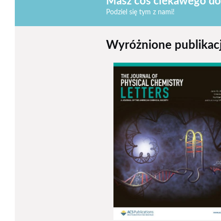
Masz coś ciekawego do
Podziel się tym z nami!
Wyróżnione publikac