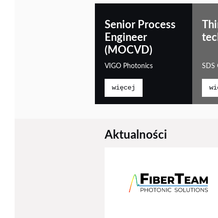
Senior Process
Thi
Engineer
tec
(MOCVD)
VIGO Photonics
SDS 
więcej
wi
Aktualności