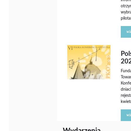
infor
otrzy
wybra
pilot
w
Pol
20
Funda
Towar
Konfe
dniac
rejes
kwiet
w