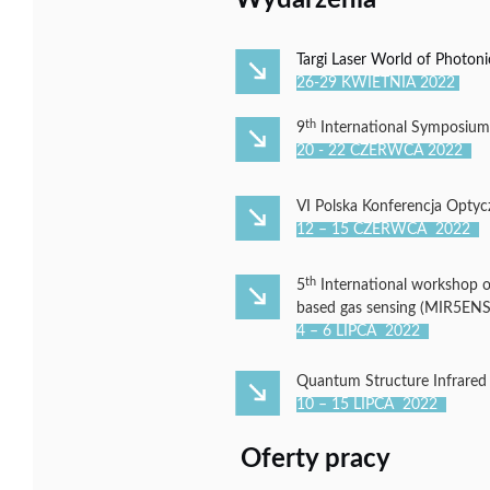
Wydarzenia
Targi Laser World of Photo
26-29 KWIETNIA 2022
th
9
International Symposium
20 - 22 CZERWCA 2022
VI
P
olska Konferencja Optycz
12 – 15 CZERWCA 2022
th
5
International workshop on
based gas sensing
(MIR5ENSE
4 – 6 LIPCA 2022
Quantum Structure Infrared 
10 – 15 LIPCA 2022
Oferty pracy