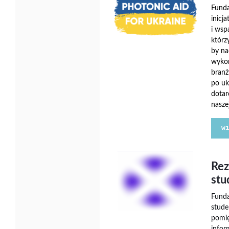
Funda
inicj
i wspa
którz
by na
wykor
branż
po uk
dotar
nasze
w
Rez
stu
Funda
stude
pomię