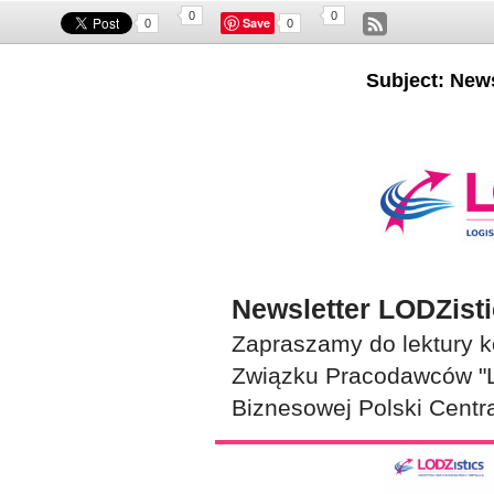
0
0
Save
0
0
Subject: News
Newsletter LODZisti
Zapraszamy do lektury k
Związku Pracodawców "LO
Biznesowej Polski Centra