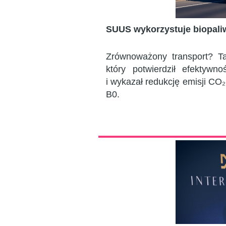
SUUS wykorzystuje biopali
Zrównoważony transport? Ta
który potwierdził efekty
i wykazał redukcję emisji C
B0.