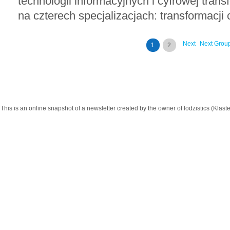
technologii informacyjnych i cyfrowej trans
na czterech specjalizacjach: transformacji c
Next
Next Grou
1
2
This is an online snapshot of a newsletter created by the owner of lodzistics (Kla