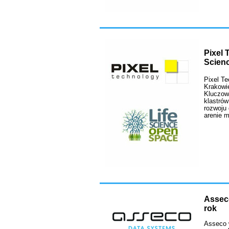
Pixel 
Scie
Pixel Te
Krakowie
Kluczow
klastró
rozwoju 
arenie 
Asseco
rok
Asseco w