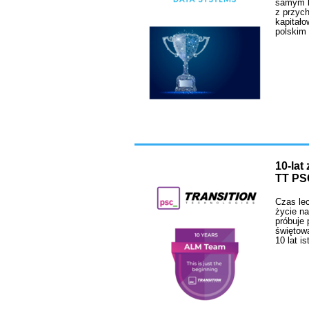
samym ko
z przych
kapitało
polskim 
10-lat
TT PS
Czas lec
życie na
próbuje 
świętow
10 lat i