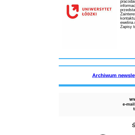
pracoda
informac
przedsta
Zainter
kontakt
ewelina.
Zapisy t
Archiwum newslet
Ś