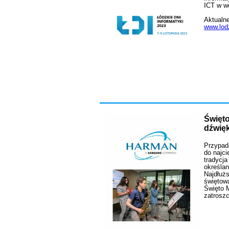
ICT w w
Aktualne
www.lodz
Święto
dźwię
Przypada
do najc
tradycja
określa
Najdłużs
świętow
Święto M
zatroszc