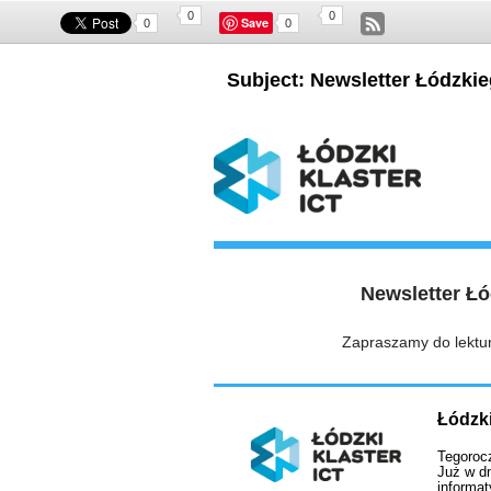
0
0
Save
0
0
Subject: Newsletter Łódzkieg
Newsletter Łó
Zapraszamy do lektur
Łódzki
Tegorocz
Już w d
informat