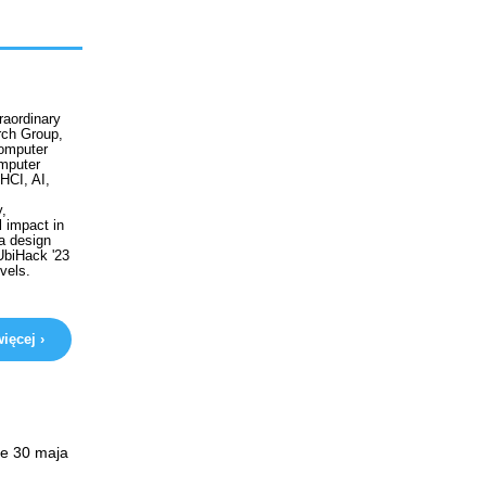
raordinary
rch Group,
Computer
omputer
 HCI, AI,
y,
l impact in
 a design
UbiHack '23
evels.
ięcej ›
ze 30 maja