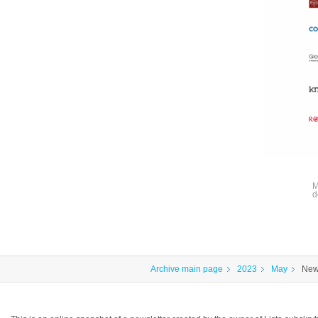
M
d
Archive main page
2023
May
News