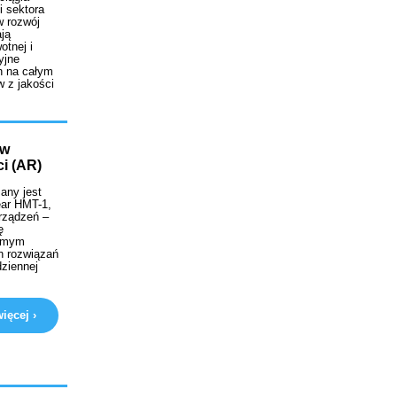
i sektora
w rozwój
ją
otnej i
yjne
h na całym
w z jakości
ów
ci (AR)
any jest
ear HMT-1,
urządzeń –
ę
samym
h rozwiązań
dziennej
ięcej ›