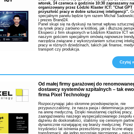
wtorek, 14 czerwca o godzinie 10:30 zapraszamy na
organizowany przez Łódzki Klaster ICT: "Chat GPT 
przyszłość pracy w dobie sztucznej inteligencji".
Go
specjalnym panelu będzie tym razem Michal Sadowski,
i prezes Brand24.
Panel skupi się na dyskusji na temat wpływu sztucznej 
na rynek pracy zarówno w krótkiej, jak i dłuższej persp
Eksperci z firm skupionych w Łódzkim Klastrze ICT wr
naszym gościem specjalnym omówią najnowsze trendy
narzędzia związane z wykorzystaniem sztucznej intelig
pracy w różnych dziedzinach, takich jak finanse, medy
transport czy produkcja.
Czytaj w
Od małej firmy garażowej do renomowane
dostawcy systemów szpitalnych – tak ew
firma Pixel Technology
Rozpoczynając jako skromne przedsięwzięcie, nie
przypuszczaliśmy, że nasza pasja i determinacja prze
na arenę medyczną. Dzięki nieustannej ciężkiej pracy,
zaangażowaniu naszego wyspecjalizowanego zespołu 
dążeniu do doskonałości, staliśmy się cenionym partn
dynamicznie rozwijającej się branży medycznej. Przez
trzydzieści lat istnienia przeszliśmy przez liczne etapy
transformacji, ale jedno pozostaje niezmienne – nasza 