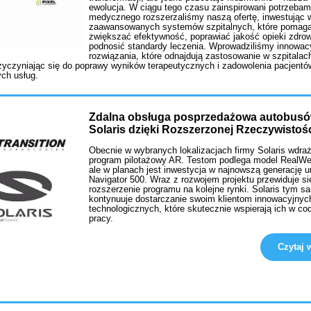
ewolucja. W ciągu tego czasu zainspirowani potrzebam
medycznego rozszerzaliśmy naszą ofertę, inwestując 
zaawansowanych systemów szpitalnych, które pomaga
zwiększać efektywność, poprawiać jakość opieki zdrow
podnosić standardy leczenia. Wprowadziliśmy innowac
rozwiązania, które odnajdują zastosowanie w szpitalac
rzyczyniając się do poprawy wyników terapeutycznych i zadowolenia pacjentó
ch usług.
Zdalna obsługa posprzedażowa autobus
Solaris dzięki Rozszerzonej Rzeczywistoś
Obecnie w wybranych lokalizacjach firmy Solaris wdraż
program pilotażowy AR. Testom podlega model RealW
ale w planach jest inwestycja w najnowszą generację 
Navigator 500. Wraz z rozwojem projektu przewiduje si
rozszerzenie programu na kolejne rynki. Solaris tym 
kontynuuje dostarczanie swoim klientom innowacyjnyc
technologicznych, które skutecznie wspierają ich w co
pracy.
Czytaj w