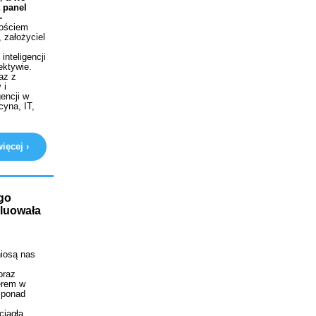
 panel
-
ściem
 założyciel
inteligencji
ektywie.
az z
 i
encji w
cyna, IT,
ięcej ›
go
oluowała
niosą nas
oraz
erem w
 ponad
ciągła