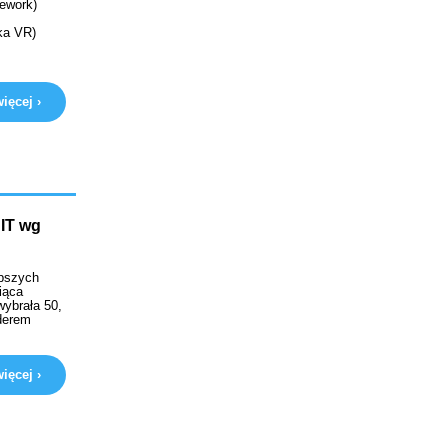
mework)
ska VR)
ięcej ›
IT wg
epszych
iąca
wybrała 50,
iderem
ięcej ›