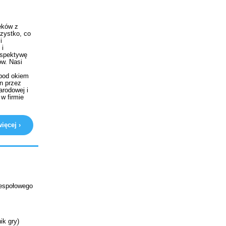
eków z
szystko, co
i
 i
erspektywę
ów.
Nasi
 pod okiem
n przez
arodowej i
w firmie
ięcej ›
Zespołowego
ik gry)