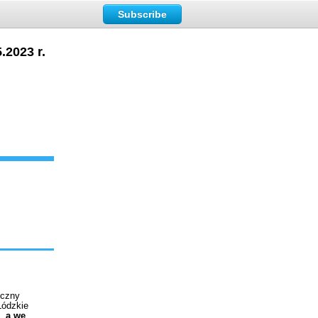
Subscribe
.2023 r.
yczny
Łódzkie
,
a we