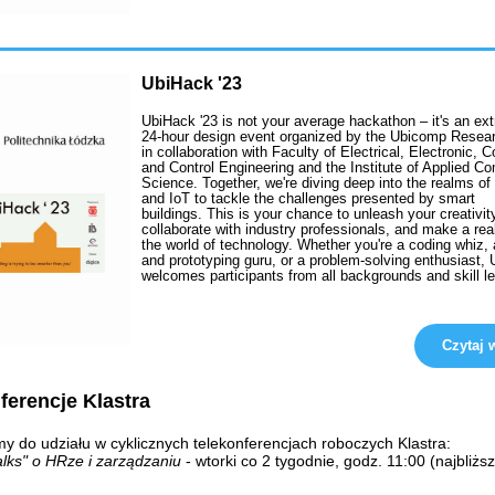
UbiHack '23
UbiHack '23 is not your average hackathon – it's an ext
24-hour design event organized by the Ubicomp Resea
in collaboration with Faculty of Electrical, Electronic, 
and Control Engineering and the Institute of Applied C
Science. Together, we're diving deep into the realms of
and IoT to tackle the challenges presented by smart
buildings. This is your chance to unleash your creativit
collaborate with industry professionals, and make a rea
the world of technology. Whether you're a coding whiz,
and prototyping guru, or a problem-solving enthusiast, 
welcomes participants from all backgrounds and skill l
Czytaj w
ferencje Klastra
 do udziału w cyklicznych telekonferencjach roboczych Klastra:
alks" o HRze i zarządzaniu
- wtorki co 2 tygodnie, godz. 11:00 (najbliżs