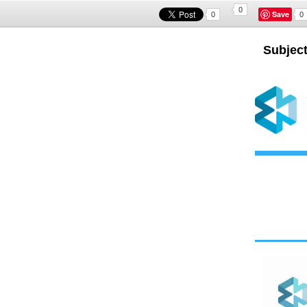
0
Save
0
0
Subject