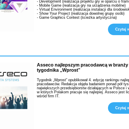
- Development (realizacja projektu gry w oparciu o fra
- Mobile Game (realizacja gry na urządzenia mobilne)
- Virtual Environment (realizacja instalacji dla środowi
- Show Your Project (realizacja dowolnej grupy osób)
- Game Graphics Contest (ścieżka artystyczna)
Czytaj w
Asseco najlepszym pracodawcą w branży 
tygodnika „Wprost”
Tygodnik „Wprost” opublikował 4. edycję rankingu najl
pracodawców. Redakcja objęła badaniem ponad pół tys
największych przedsiębiorstw działających w Polsce i 
w których Polakom pracuje się najlepiej. Asseco jest l
wśród firm IT.
Czytaj w