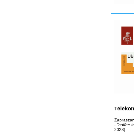
Telekon
Zapraszamy
-
"coffee t
2023)