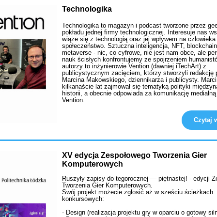
Technologika
Technologika to magazyn i podcast tworzone przez ge
pokładu jednej firmy technologicznej. Interesuje nas w
wiąże się z technologią oraz jej wpływem na człowieka 
społeczeństwo. Sztuczna inteligencja, NFT, blockchain
metaverse - nic, co cyfrowe, nie jest nam obce, ale p
nauk ścisłych konfrontujemy ze spojrzeniem humanist
autorzy to inżynierowie Vention (dawniej iTechArt) z
publicystycznym zacięciem, którzy stworzyli redakcję
Marcina Makowskiego, dziennikarza i publicysty. Marci
kilkanaście lat zajmował się tematyką polityki międzyn
historii, a obecnie odpowiada za komunikację medialną 
Vention.
Czytaj w
XV edycja Zespołowego Tworzenia Gier
Komputerowych
Ruszyły zapisy do tegorocznej — piętnastej! - edycji 
Tworzenia Gier Komputerowych.
Swój projekt możecie zgłosić aż w sześciu ścieżkach
konkursowych:
- Design (realizacja projektu gry w oparciu o gotowy siln